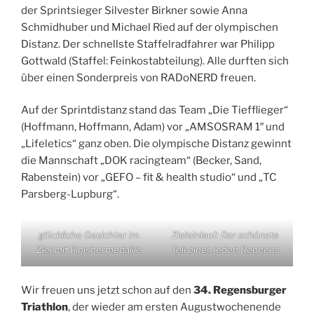
der Sprintsieger Silvester Birkner sowie Anna
Schmidhuber und Michael Ried auf der olympischen
Distanz. Der schnellste Staffelradfahrer war Philipp
Gottwald (Staffel: Feinkostabteilung). Alle durften sich
über einen Sonderpreis von RADoNERD freuen.
Auf der Sprintdistanz stand das Team „Die Tiefflieger“
(Hoffmann, Hoffmann, Adam) vor „AMSOSRAM 1″ und
„Lifeletics“ ganz oben. Die olympische Distanz gewinnt
die Mannschaft „DOK racingteam“ (Becker, Sand,
Rabenstein) vor „GEFO – fit & health studio“ und „TC
Parsberg-Lupburg“.
glückliche Gesichter im
Zieleinlauf: Der schönste
Ziel mit Finishermedaille
Teil eines jeden Rennens
Wir freuen uns jetzt schon auf den
34. Regensburger
Triathlon
, der wieder am ersten Augustwochenende