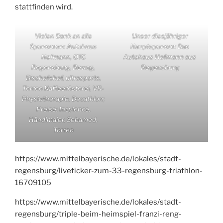
stattfinden wird.
Vielen Dank an alle
Unser diesjähriger
Sponsoren: Autohaus
Hauptsponsor: Das
Hofmann, OTC
Autohaus Hofmann aus
Regensburg, Rewag,
Regensburg
Bischofshof, ultrasports,
Torreo Kaffeerösterei, VR-
Physiotherapie, Decathlon;
Preise: Incylence,
Händlmaier, Sebamed,
Torreo
https://www.mittelbayerische.de/lokales/stadt-
regensburg/liveticker-zum-33-regensburg-triathlon-
16709105
https://www.mittelbayerische.de/lokales/stadt-
regensburg/triple-beim-heimspiel-franzi-reng-