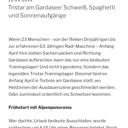
12.04.2025
AM
Tristar am Gardasee: Schweiß, Spaghetti
und Sonnenaufgänge
Wenn 23 Menschen – von der flinken Dreijährigen bis
zur erfahrenen 63-Jährigen Radl-Maschine – Anfang
April ihre sieben Sachen packen und Richtung
Gardasee aufbrechen, kann das nur eins bedeuten:
Trainingslager! Und nicht irgendeins. Sondern das
legendäre Tristar-Trainingslager. Diesmal fand es
Anfang April in Torbole am Gardasee statt, wo
Held:innen der Ausdauerszene geschmiedet werden.
Oder zumindest ordentlich ins Schwitzen kommen.
Frühstart mit Alpenpanorama
Wer dachte, Urlaub bedeute Ausschlafen, wurde
spätestens um 6:15 Uhr eines Besseren belehrt. Noch