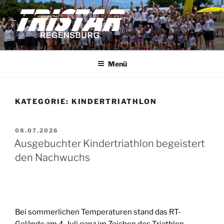
Zum
Inhalt
springen
TRISTAR REGENSBURG
Triathleten der Stadt Regensburg e.V.
Menü
KATEGORIE:
KINDERTRIATHLON
VERÖFFENTLICHT
08.07.2026
AM
Ausgebuchter Kindertriathlon begeistert
den Nachwuchs
Bei sommerlichen Temperaturen stand das RT-
Gelände am 4. Juli ganz im Zeichen des Triathlon-