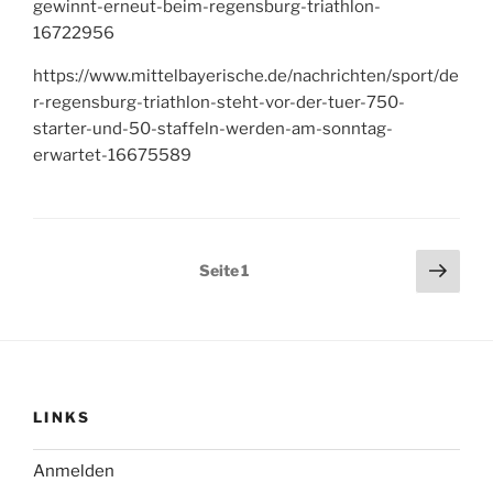
gewinnt-erneut-beim-regensburg-triathlon-
16722956
https://www.mittelbayerische.de/nachrichten/sport/de
r-regensburg-triathlon-steht-vor-der-tuer-750-
starter-und-50-staffeln-werden-am-sonntag-
erwartet-16675589
Seitennummerierung
Näch
Seite
1
Seit
der
Beiträge
LINKS
Anmelden