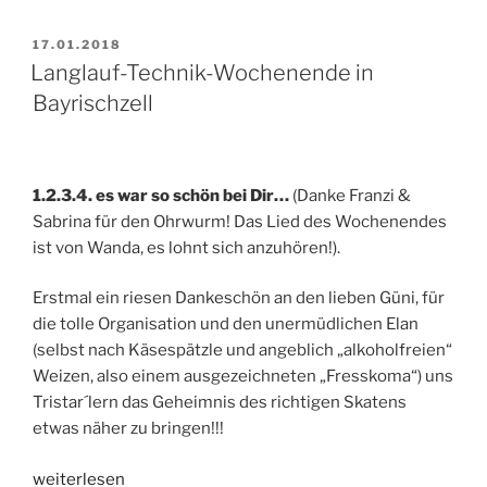
Gutsweiherlauf
in
VERÖFFENTLICHT
17.01.2018
AM
Neunkirchen/Saar“
Langlauf-Technik-Wochenende in
Bayrischzell
1.2.3.4. es war so schön bei Dir…
(Danke Franzi &
Sabrina für den Ohrwurm! Das Lied des Wochenendes
ist von Wanda, es lohnt sich anzuhören!).
Erstmal ein riesen Dankeschön an den lieben Güni, für
die tolle Organisation und den unermüdlichen Elan
(selbst nach Käsespätzle und angeblich „alkoholfreien“
Weizen, also einem ausgezeichneten „Fresskoma“) uns
Tristar´lern das Geheimnis des richtigen Skatens
etwas näher zu bringen!!!
„Langlauf-
weiterlesen