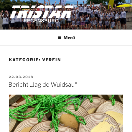
Zum
Inhalt
springen
TRISTAR REGENSBURG
Triathleten der Stadt Regensburg e.V.
Menü
KATEGORIE:
VEREIN
VERÖFFENTLICHT
22.03.2018
AM
Bericht „Jag de Wuidsau“