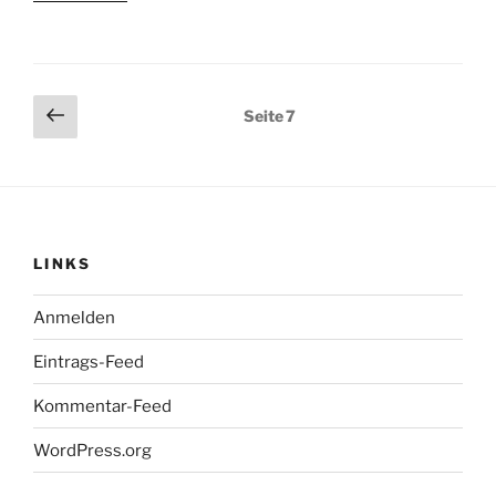
Technik-
Wochenende
in
Bayrischzell“
Seitennummerierung
Vorherige
Seite
7
Seite
der
Beiträge
LINKS
Anmelden
Eintrags-Feed
Kommentar-Feed
WordPress.org