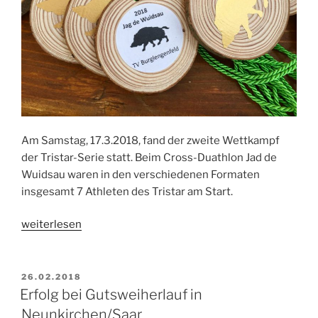
Am Samstag, 17.3.2018, fand der zweite Wettkampf
der Tristar-Serie statt. Beim Cross-Duathlon Jad de
Wuidsau waren in den verschiedenen Formaten
insgesamt 7 Athleten des Tristar am Start.
„Bericht
weiterlesen
„Jag
de
Wuidsau““
VERÖFFENTLICHT
26.02.2018
AM
Erfolg bei Gutsweiherlauf in
Neunkirchen/Saar