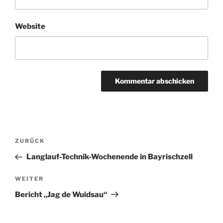
Website
Beitragsnavigation
Vorheriger
ZURÜCK
Beitrag
Langlauf-Technik-Wochenende in Bayrischzell
Nächster
WEITER
Beitrag
Bericht „Jag de Wuidsau“