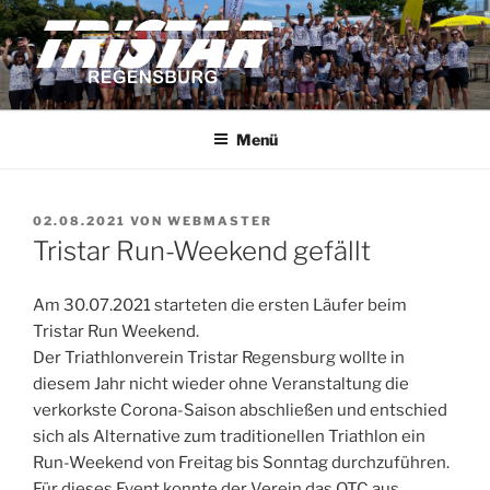
Zum
Inhalt
springen
TRISTAR REGENSBURG
Triathleten der Stadt Regensburg e.V.
Menü
VERÖFFENTLICHT
02.08.2021
VON
WEBMASTER
AM
Tristar Run-Weekend gefällt
Am 30.07.2021 starteten die ersten Läufer beim
Tristar Run Weekend.
Der Triathlonverein Tristar Regensburg wollte in
diesem Jahr nicht wieder ohne Veranstaltung die
verkorkste Corona-Saison abschließen und entschied
sich als Alternative zum traditionellen Triathlon ein
Run-Weekend von Freitag bis Sonntag durchzuführen.
Für dieses Event konnte der Verein das OTC aus