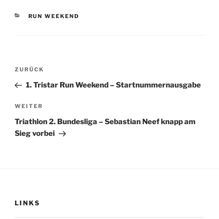
KATEGORIEN
RUN WEEKEND
Beitragsnavigation
Vorheriger
ZURÜCK
Beitrag
1. Tristar Run Weekend – Startnummernausgabe
Nächster
WEITER
Beitrag
Triathlon 2. Bundesliga – Sebastian Neef knapp am
Sieg vorbei
LINKS