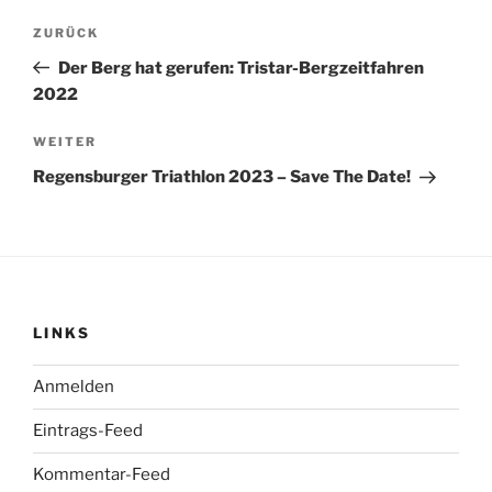
Beitragsnavigation
Vorheriger
ZURÜCK
Beitrag
Der Berg hat gerufen: Tristar-Bergzeitfahren
2022
Nächster
WEITER
Beitrag
Regensburger Triathlon 2023 – Save The Date!
LINKS
Anmelden
Eintrags-Feed
Kommentar-Feed