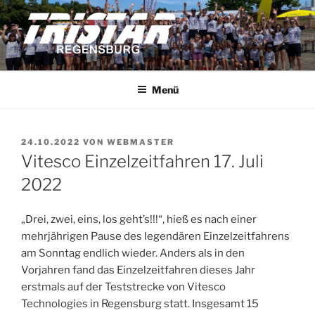
Zum
Inhalt
springen
TRISTAR REGENSBURG
Triathleten der Stadt Regensburg e.V.
Menü
VERÖFFENTLICHT
24.10.2022
VON
WEBMASTER
AM
Vitesco Einzelzeitfahren 17. Juli
2022
„Drei, zwei, eins, los geht’s!!!“, hieß es nach einer
mehrjährigen Pause des legendären Einzelzeitfahrens
am Sonntag endlich wieder. Anders als in den
Vorjahren fand das Einzelzeitfahren dieses Jahr
erstmals auf der Teststrecke von Vitesco
Technologies in Regensburg statt. Insgesamt 15