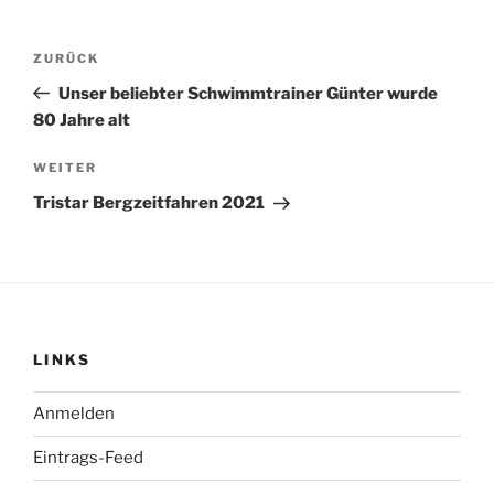
Beitragsnavigation
Vorheriger
ZURÜCK
Beitrag
Unser beliebter Schwimmtrainer Günter wurde
80 Jahre alt
Nächster
WEITER
Beitrag
Tristar Bergzeitfahren 2021
LINKS
Anmelden
Eintrags-Feed