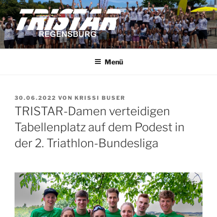
Zum
Inhalt
springen
TRISTAR REGENSBURG
Triathleten der Stadt Regensburg e.V.
Menü
VERÖFFENTLICHT
30.06.2022
VON
KRISSI BUSER
AM
TRISTAR-Damen verteidigen
Tabellenplatz auf dem Podest in
der 2. Triathlon-Bundesliga