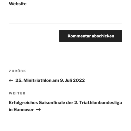
Website
Beitragsnavigation
Vorheriger
ZURÜCK
Beitrag
25. Minitriathlon am 9. Juli 2022
Nächster
WEITER
Beitrag
Erfolgreiches Saisonfinale der 2. Triathlonbundesliga
in Hannover