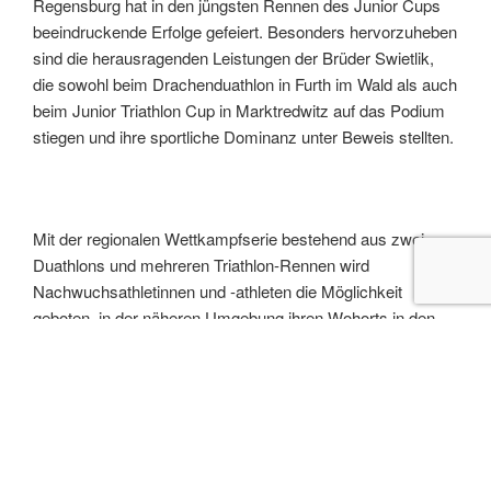
Regensburg hat in den jüngsten Rennen des Junior Cups
beeindruckende Erfolge gefeiert. Besonders hervorzuheben
sind die herausragenden Leistungen der Brüder Swietlik,
die sowohl beim Drachenduathlon in Furth im Wald als auch
beim Junior Triathlon Cup in Marktredwitz auf das Podium
stiegen und ihre sportliche Dominanz unter Beweis stellten.
Mit der regionalen Wettkampfserie bestehend aus zwei
Duathlons und mehreren Triathlon-Rennen wird
Nachwuchsathletinnen und -athleten die Möglichkeit
geboten, in der näheren Umgebung ihren Wohorts in den
Wettkampfbetrieb im Triathlon hineinzuschnuppern und
wertvolle Wettkampferfahrung zu sammeln. Beim
Drachenduathlon in Furth im Wald, dem ersten Rennen der
Nachwuchsserie, konnten die Swietlik-Brüder direkt ihre
Wettkampfform unter Beweis stellen. Oskar
Swietlik triumphierte und belegte den 1. Platz in der