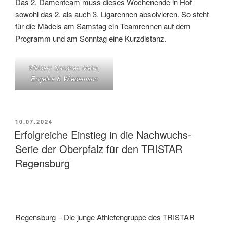
Das 2. Damenteam muss dieses Wochenende in Hof
sowohl das 2. als auch 3. Ligarennen absolvieren. So steht
für die Mädels am Samstag ein Teamrennen auf dem
Programm und am Sonntag eine Kurzdistanz.
Weiden: Sandner, Meinl,
Engelke & Wiedemann
VERÖFFENTLICHT
10.07.2024
AM
Erfolgreiche Einstieg in die Nachwuchs-
Serie der Oberpfalz für den TRISTAR
Regensburg
Regensburg – Die junge Athletengruppe des TRISTAR