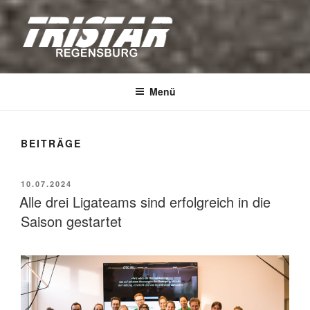
TRISTAR REGENSBURG
Triathleten der Stadt Regensburg e.V.
Menü
BEITRÄGE
VERÖFFENTLICHT
10.07.2024
AM
Alle drei Ligateams sind erfolgreich in die
Saison gestartet