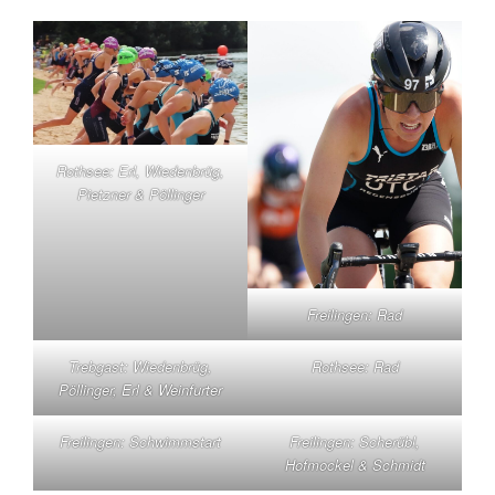
Rothsee: Erl, Wiedenbrüg,
Pietzner & Pöllinger
Freilingen: Rad
Trebgast: Wiedenbrüg,
Rothsee: Rad
Pöllinger, Erl & Weinfurter
Freilingen: Schwimmstart
Freilingen: Scherübl,
Hofmockel & Schmidt